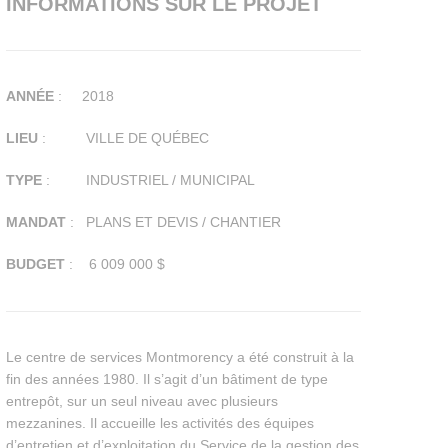
INFORMATIONS SUR LE PROJET
ANNÉE
: 2018
LIEU
: VILLE DE QUÉBEC
TYPE
: INDUSTRIEL / MUNICIPAL
MANDAT
: PLANS ET DEVIS / CHANTIER
BUDGET
: 6 009 000 $
Le centre de services Montmorency a été construit à la
fin des années 1980. Il s’agit d’un bâtiment de type
entrepôt, sur un seul niveau avec plusieurs
mezzanines. Il accueille les activités des équipes
d’entretien et d’exploitation du Service de la gestion des