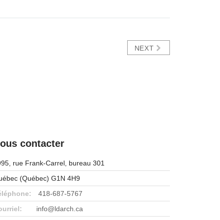
NEXT
ous contacter
95, rue Frank-Carrel, bureau 301
uébec (Québec) G1N 4H9
éléphone:
418-687-5767
urriel:
info@ldarch.ca