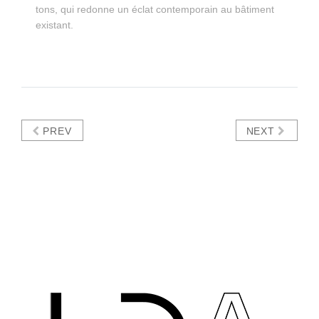
tons, qui redonne un éclat contemporain au bâtiment
existant.
PREV
NEXT