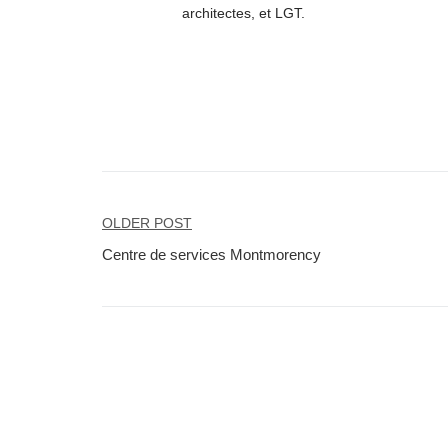
architectes, et LGT.
NAVIGATION
OLDER POST
DE
Centre de services Montmorency
L’ARTICLE