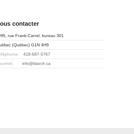
ous contacter
95, rue Frank-Carrel, bureau 301
uébec (Québec) G1N 4H9
éléphone:
418-687-5767
urriel:
info@ldarch.ca